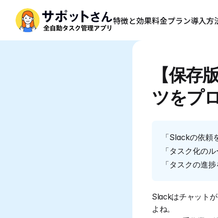
特徴と効果
料金プラン
導入方
【保存版
ツをプ
「Slackの
「タスク化のル
「タスクの進捗
Slackはチャッ
よね。