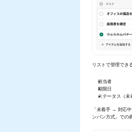
リストで管理でき
担当者
期限日
ステータス（未
「未着手 → 対応
ンバン方式」での