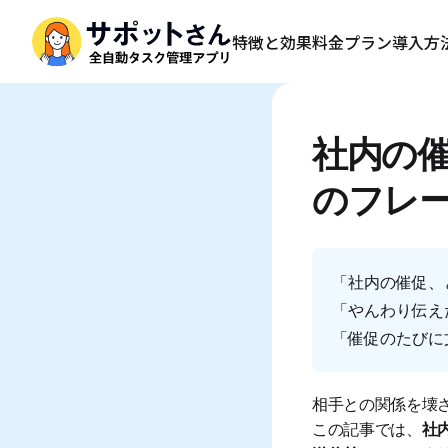
特徴と効果
料金プラン
導入方
社内の
のフレ
「社内の催促、
「やんわり伝え
「催促のたびに
相手との関係を壊
この記事では、
社